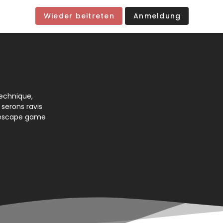
Wieder beitreten
Anmeldung
echnique,
 serons ravis
'escape game