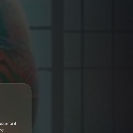
ascinant
re