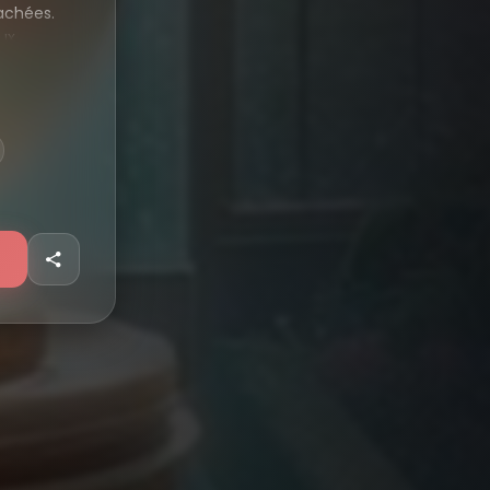
achées.
ux.
sucré et