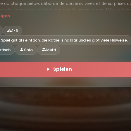
e ou chaque pièce, déborde de couleurs vives et de surprises c
nde, vous serez captivés par des énigmes et des défis ingénie
eigen
onstituer l'oeuf de Pâques pour passer un merveilleux moment 
!
1-6
 Spiel gilt als einfach, die Rätsel sind klar und es gibt viele Hinweise.
stisch
Solo
Multi
Spielen