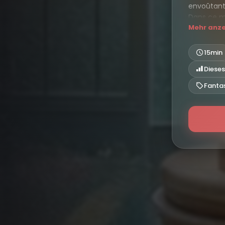
envoûtant
Dans ce mo
Mehr anz
Venez rec
chocolaté 
15min
Dieses
Fanta