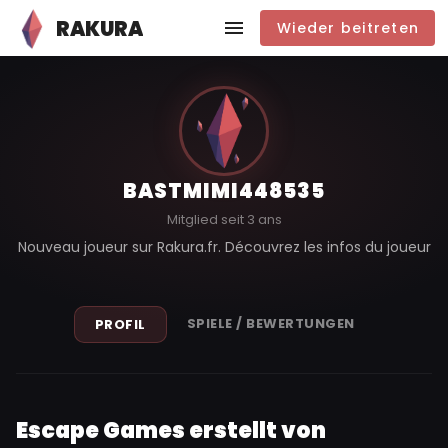
RAKURA
Wieder beitreten
BASTMIMI448535
Mitglied seit 3 ans
Nouveau joueur sur Rakura.fr. Découvrez les infos du joueur
SPIELE / BEWERTUNGEN
PROFIL
Escape Games erstellt von