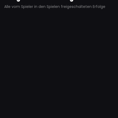
Alle vom Spieler in den Spielen freigeschalteten Erfolge