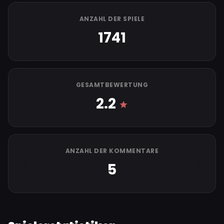
ANZAHL DER SPIELE
1741
GESAMTBEWERTUNG
2.2
ANZAHL DER KOMMENTARE
5