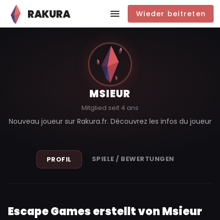
RAKURA
Wieder beitreten
MSIEUR
Mitglied seit 4 ans
Nouveau joueur sur Rakura.fr. Découvrez les infos du joueur
SPIELE / BEWERTUNGEN
PROFIL
Escape Games erstellt von Msieur