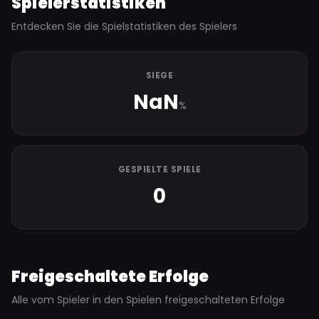
Spielerstatistiken
Entdecken Sie die Spielstatistiken des Spielers
SIEGE
NaN
%
GESPIELTE SPIELE
0
Freigeschaltete Erfolge
Alle vom Spieler in den Spielen freigeschalteten Erfolge