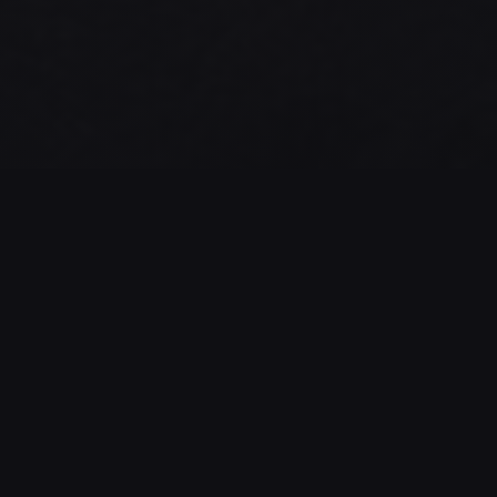
SPIELDATEN
6
100%
ANZAHL DER
ERFOLGSQUOTE
GESPIELTEN
Diese Quote kann auch
PARTIEN
die tatsächliche
Schwierigkeit des Spiels
Anzahl der gestarteten