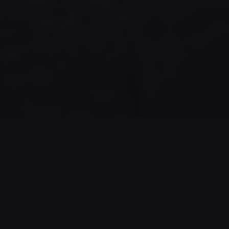
SPIELDATEN
54
4%
ANZAHL DER
ERFOLGSQUOTE